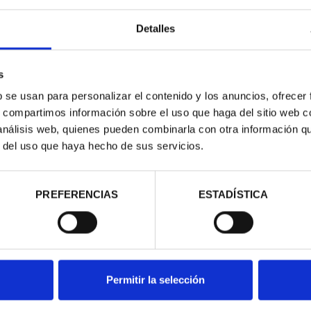
Detalles
CE "BROWN
1/10 OUNCE GOLD BROWN
1/1
" 2025
BEAR 2026
s
30.51
€458.12
b se usan para personalizar el contenido y los anuncios, ofrecer
s, compartimos información sobre el uso que haga del sitio web 
 análisis web, quienes pueden combinarla con otra información q
r del uso que haya hecho de sus servicios.
PREFERENCIAS
ESTADÍSTICA
Permitir la selección
E "SPANISH
FIFA WORLD CUP - 1 OZ