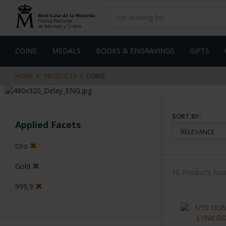
Skip
Skip
to
to
content
navigation
menu
COINS
MEDALS
BOOKS & ENGRAVINGS
GIFTS
HOME
PRODUCTS
COINS
SORT BY:
Applied Facets
Oro
Gold
10 Products fou
999,9