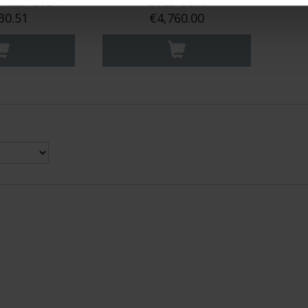
EAGLE" 2024
GOLD COIN
30.51
€4,760.00