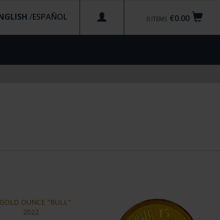
NGLISH
/
€0.00
0
ITEMS