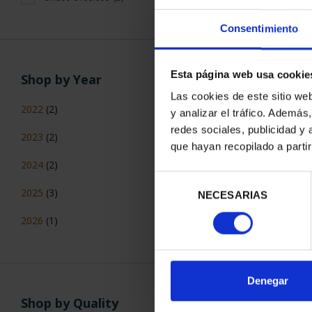
Consentimiento
GOLD OUN
BEAR
Esta página web usa cookie
€4,1
Shop by Year
Las cookies de este sitio we
2022
(2)
y analizar el tráfico. Ademá
redes sociales, publicidad y
2023
(2)
que hayan recopilado a parti
2024
(2)
Selección
2025
(3)
NECESARIAS
de
consentimiento
2026
(1)
Denegar
GOLD OUNC
Shop by Quality