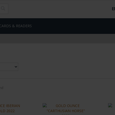
E
CARDS & READERS
nd