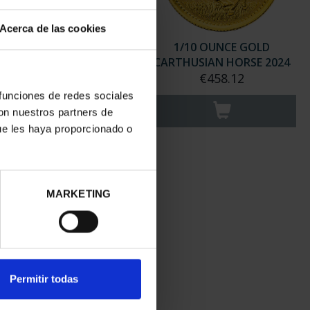
Acerca de las cookies
0 OUNCE GOLD "BULL"
1/10 OUNCE GOLD
2023
CARTHUSIAN HORSE 2024
€458.12
€458.12
 funciones de redes sociales
con nuestros partners de
ue les haya proporcionado o
MARKETING
Permitir todas