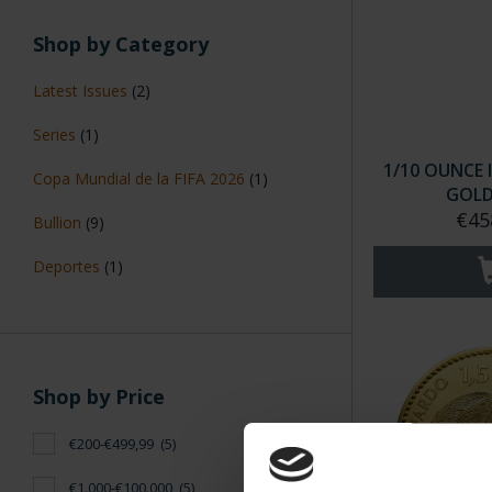
Shop by Category
Latest Issues
(2)
Series
(1)
1/10 OUNCE 
Copa Mundial de la FIFA 2026
(1)
GOLD
€45
Bullion
(9)
Deportes
(1)
Shop by Price
€200-€499,99
(5)
€1.000-€100.000
(5)