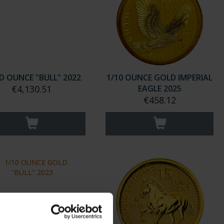
D OUNCE "BULL" 2022
1/10 OUNCE GOLD IMPERIAL
€4,130.51
EAGLE 2025
€458.12