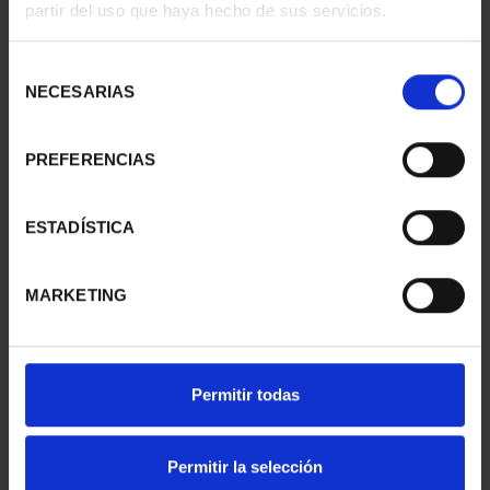
partir del uso que haya hecho de sus servicios.
BEAR" 2025
EURO - 1780 MÉXICO
€4,040.12
€645.00
Selección
NECESARIAS
de
consentimiento
PREFERENCIAS
ESTADÍSTICA
MARKETING
MINT MUSEUM'S II -
MINT MUSEUM'S II 100
Permitir todas
GOLD COINS SET
EURO - 1715 LIMA
€6,170.00
€1,245.00
Permitir la selección