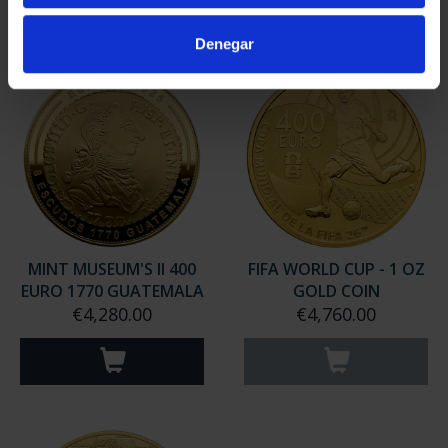
Denegar
MINT MUSEUM'S II 400
FIFA WORLD CUP - 1 OZ
EURO 1770 GUATEMALA
GOLD COIN
€4,280.00
€4,760.00