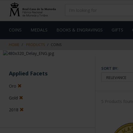
Skip
Skip
to
to
content
navigation
menu
COINS
MEDALS
BOOKS & ENGRAVINGS
GIFTS
HOME
PRODUCTS
COINS
SORT BY:
Applied Facets
Oro
Gold
5 Products foun
2018