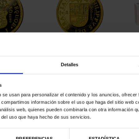
YEARS OF THE
200 EURO 150 YEARS OF
FU
UDOS
THE ESCUDOS
YEA
5.00
€2,330.00
Detalles
s
b se usan para personalizar el contenido y los anuncios, ofrecer
s, compartimos información sobre el uso que haga del sitio web 
 análisis web, quienes pueden combinarla con otra información q
r del uso que haya hecho de sus servicios.
PREFERENCIAS
ESTADÍSTICA