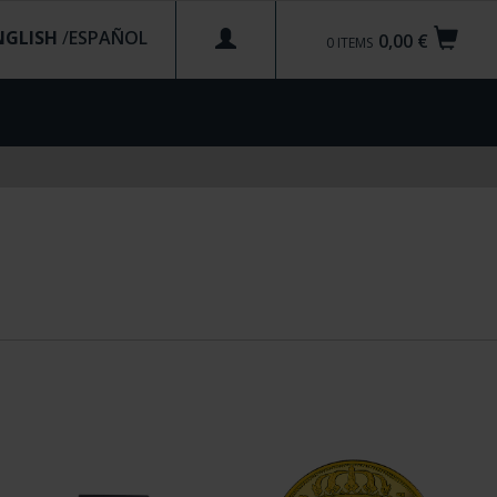
NGLISH
/
0,00 €
0
ITEMS