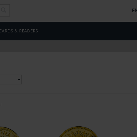
E
CARDS & READERS
d