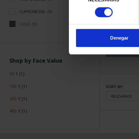
consentimiento
CUPRONICKEL
(3)
100 EURO 1
GOLD
(5)
THE E
€1,2
Denegar
Shop by Face Value
50 €
(1)
100 €
(1)
SORT BY:
200 €
(1)
400 €
(1)