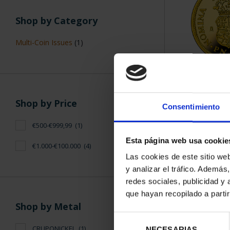
Shop by Category
Multi-Coin Issues
(1)
50 EURO 150 
ESC
€64
Shop by Price
Consentimiento
€500-€999,99
(1)
Esta página web usa cookie
€1.000-€100.000
(4)
Las cookies de este sitio we
y analizar el tráfico. Ademá
redes sociales, publicidad y
que hayan recopilado a parti
Shop by Metal
Selección
CRUPONICKEL
(1)
NECESARIAS
de