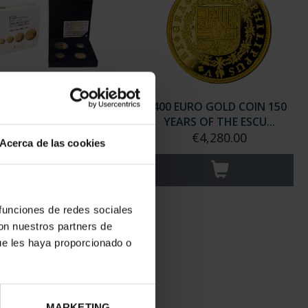
LL COLLECTION 150
400 EURO GOLD COIN 150
RS OF THE ESCUDOS
YEARS OF THE ESCU...
€8,500.00
€4,280.00
Acerca de las cookies
 funciones de redes sociales
con nuestros partners de
ue les haya proporcionado o
MARKETING