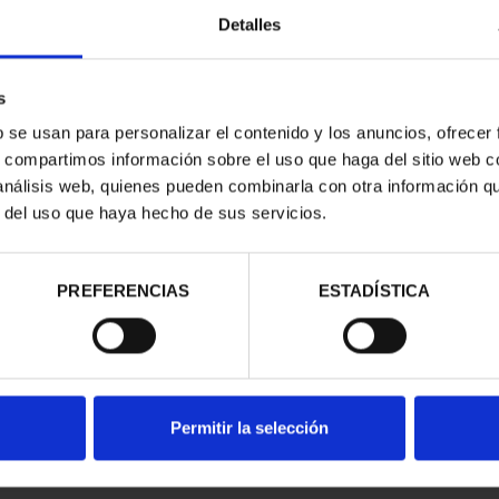
Detalles
s
b se usan para personalizar el contenido y los anuncios, ofrecer
s, compartimos información sobre el uso que haga del sitio web 
PASITELES
100 EURO LEONI
10
 análisis web, quienes pueden combinarla con otra información q
ARY PRADO
BICENTENARY OF THE
B
r del uso que haya hecho de sus servicios.
45.00
PRADO
€1,245.00
PREFERENCIAS
ESTADÍSTICA
Permitir la selección