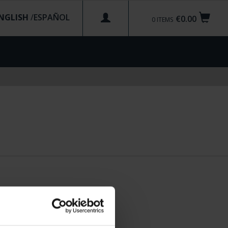
NGLISH
/
€0.00
0
ITEMS