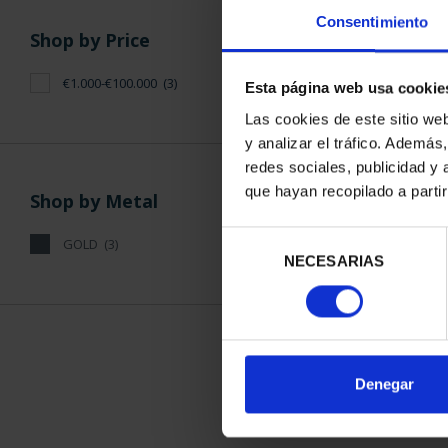
Consentimiento
Shop by Price
€1.000-€100.000
(3)
Esta página web usa cookie
Las cookies de este sitio we
y analizar el tráfico. Ademá
100 EURO 
redes sociales, publicidad y
BICENTEN
que hayan recopilado a parti
€1,2
Shop by Metal
Selección
GOLD
(3)
NECESARIAS
de
consentimiento
Denegar
SORT BY: