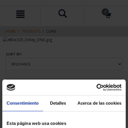
Skip
Skip
0
to
to
content
navigation
menu
HOME
PRODUCTS
COINS
SORT BY:
REFINE
Consentimiento
Detalles
Acerca de las cookies
1 Products found
Esta página web usa cookies