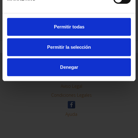
REFINE
Permitir todas
Permitir la selección
General Information
Denegar
Contacto
Preguntas Frequentes (FAQs)
Aviso Legal
Condiciones Legales
Ayuda