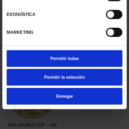
ESTADÍSTICA
250TH USA - 200 EURO
FIFA WORLD CUP - 1 OZ
GOLD COIN
GOLD COIN
MARKETING
€2,330.00
€4,760.00
Permitir todas
Permitir la selección
Denegar
FIFA WORLD CUP - 100