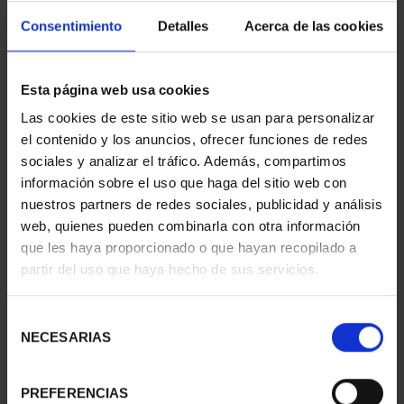
Consentimiento
Detalles
Acerca de las cookies
Esta página web usa cookies
Las cookies de este sitio web se usan para personalizar
100 EURO LEONI
100 EURO BENEDETTO
el contenido y los anuncios, ofrecer funciones de redes
BICENTENARY OF THE
BICENTENARY PRADO
sociales y analizar el tráfico. Además, compartimos
PRADO
€1,245.00
€1,245.00
información sobre el uso que haga del sitio web con
nuestros partners de redes sociales, publicidad y análisis
web, quienes pueden combinarla con otra información
que les haya proporcionado o que hayan recopilado a
partir del uso que haya hecho de sus servicios.
Selección
NECESARIAS
de
consentimiento
PREFERENCIAS