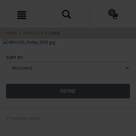
Skip
Skip
0
to
to
content
navigation
menu
HOME
PRODUCTS
COINS
SORT BY:
REFINE
7 Products found