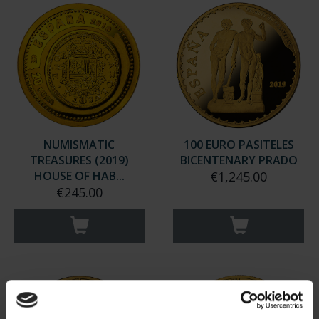
NUMISMATIC
100 EURO PASITELES
TREASURES (2019)
BICENTENARY PRADO
HOUSE OF HAB...
€1,245.00
€245.00