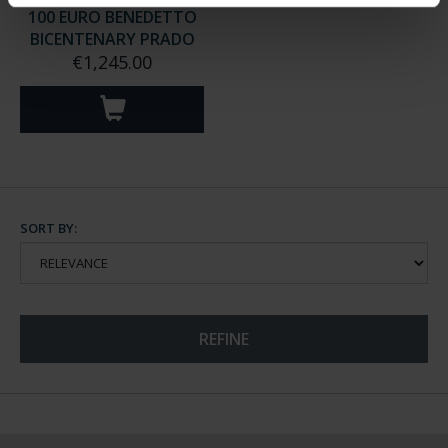
100 EURO BENEDETTO
BICENTENARY PRADO
€1,245.00
SORT BY:
REFINE