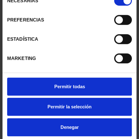
NECESARIAS
de
consentimiento
PREFERENCIAS
100 EURO PASITELES
100 EURO LEONI
BICENTENARY PRADO
BICENTENARY OF THE
€1,245.00
PRADO
ESTADÍSTICA
€1,245.00
MARKETING
Permitir todas
Permitir la selección
Denegar