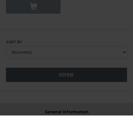
SORT BY:
REFINE
General Information
Contacto
Preguntas Frequentes (FAQs)