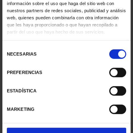
información sobre el uso que haga del sitio web con
nuestros partners de redes sociales, publicidad y análisis
web, quienes pueden combinarla con otra información
50 EURO 150 YEARS OF
200 EURO 150 YEARS OF
que les haya proporcionado o que hayan recopilado a
THE ESCUDOS
THE ESCUDOS
partir del uso que haya hecho de sus servicios.
€645.00
€2,330.00
Selección
NECESARIAS
de
consentimiento
PREFERENCIAS
ESTADÍSTICA
MARKETING
FULL COLLECTION 150
400 EURO GOLD COIN