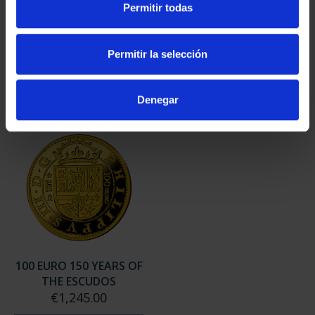
Permitir todas
YEARS OF THE ESCUDOS
150 YEARS OF THE
€8,500.00
ESCU...
€4,280.00
Permitir la selección
Denegar
100 EURO 150 YEARS OF
THE ESCUDOS
€1,245.00