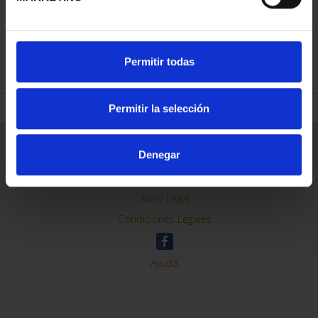
REFINE
Permitir todas
Permitir la selección
General Information
Denegar
Contacto
Preguntas Frequentes (FAQs)
Aviso Legal
Condiciones Legales
Ayuda