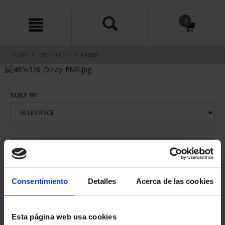
Skip
Skip
0
to
to
content
navigation
menu
HOME
PRODUCTS
COINS
SORT BY:
REFINE
Consentimiento
Detalles
Acerca de las cookies
1 Products found
Esta página web usa cookies