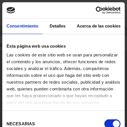
Skip
Skip
0
to
to
content
navigation
Consentimiento
Detalles
Acerca de las cookies
menu
HOME
PRODUCTS
COINS
Esta página web usa cookies
0 Products found
Las cookies de este sitio web se usan para personalizar
el contenido y los anuncios, ofrecer funciones de redes
General Information
sociales y analizar el tráfico. Además, compartimos
Contacto
información sobre el uso que haga del sitio web con
Preguntas Frequentes (FAQs)
nuestros partners de redes sociales, publicidad y análisis
Aviso Legal
web, quienes pueden combinarla con otra información
Condiciones Legales
que les haya proporcionado o que hayan recopilado a
partir del uso que haya hecho de sus servicios.
Ayuda
Selección
NECESARIAS
de