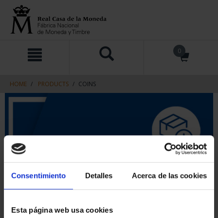
Skip
Skip
0
to
to
content
navigation
menu
HOME
PRODUCTS
COINS
Consentimiento
Detalles
Acerca de las cookies
Esta página web usa cookies