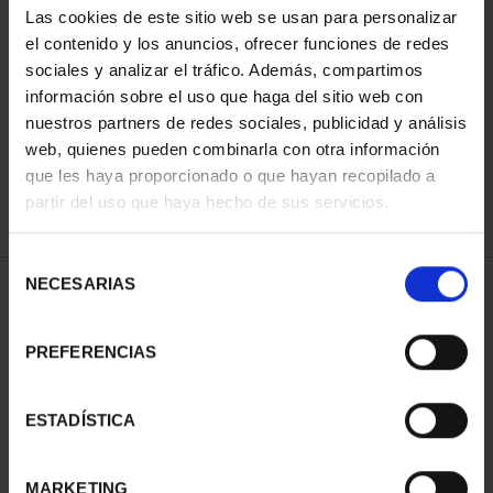
Las cookies de este sitio web se usan para personalizar
el contenido y los anuncios, ofrecer funciones de redes
sociales y analizar el tráfico. Además, compartimos
SORT BY:
información sobre el uso que haga del sitio web con
nuestros partners de redes sociales, publicidad y análisis
web, quienes pueden combinarla con otra información
que les haya proporcionado o que hayan recopilado a
REFINE
partir del uso que haya hecho de sus servicios.
Selección
NECESARIAS
de
2 Products found
consentimiento
PREFERENCIAS
ESTADÍSTICA
MARKETING