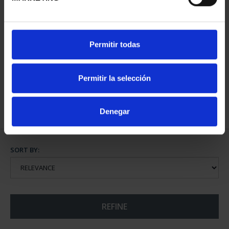
FIFA WORLD CUP - 1 OZ
FIFA WORLD CUP - 100
Permitir todas
GOLD COIN
EURO GOLD COIN
€4,760.00
€1,260.00
Permitir la selección
Denegar
SORT BY:
REFINE