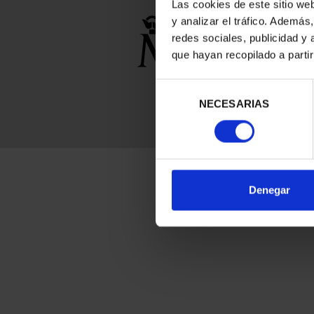
Las cookies de este sitio we
y analizar el tráfico. Ademá
redes sociales, publicidad y
que hayan recopilado a parti
Selección
NECESARIAS
de
consentimiento
Denegar