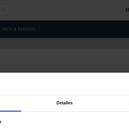
E
CARDS & READERS
Detalles
nes Legales
|
|
Ayuda
|
s