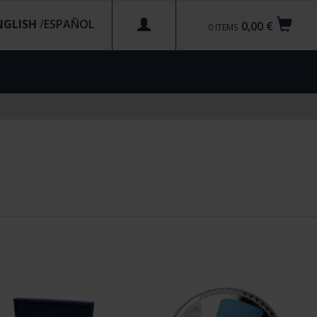
NGLISH
/
0,00 €
0
ITEMS