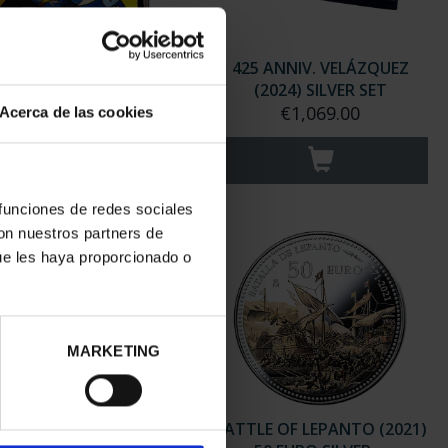
ASSO (2023) 50 EURO
425 ANNIV. VELÁZQUEZ
OMAN WITH RAISE...
(2024) SILVER SET
€575.00
€1,069.00
Acerca de las cookies
 funciones de redes sociales
con nuestros partners de
ue les haya proporcionado o
MARKETING
50TH USA - 50 EURO
BATTLE OF LEPANTO (2021)