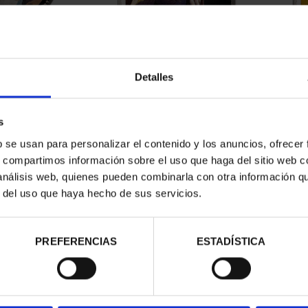
CENTENARY
PICASSO (2023) 50 EURO
PIC
 EURO COIN
"HARLEQUIN WITH M...
"W
0.00
€575.00
Detalles
s
b se usan para personalizar el contenido y los anuncios, ofrecer
s, compartimos información sobre el uso que haga del sitio web 
 análisis web, quienes pueden combinarla con otra información q
r del uso que haya hecho de sus servicios.
PREFERENCIAS
ESTADÍSTICA
 VELÁZQUEZ
PROCLAMATION FELIPE VI
2