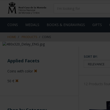
Skip
Skip
to
to
content
navigation
menu
COINS
MEDALS
BOOKS & ENGRAVINGS
GIFTS
HOME
PRODUCTS
COINS
SORT BY:
Applied Facets
Coins with color
50 €
12 Products fou