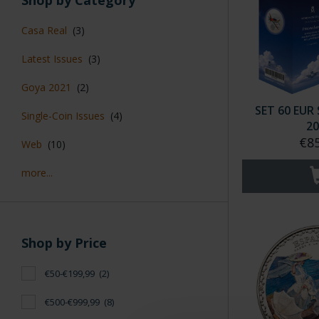
Shop by Category
Casa Real
(3)
Latest Issues
(3)
Goya 2021
(2)
SET 60 EUR 
Single-Coin Issues
(4)
20
€85
Web
(10)
more...
Shop by Price
€50-€199,99
(2)
€500-€999,99
(8)