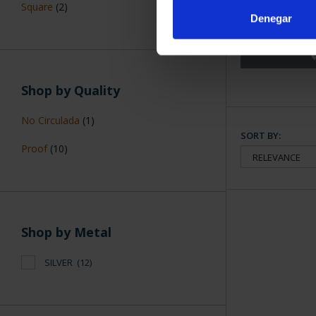
(2024) 50
Square
(2)
€61
Denegar
Shop by Quality
No Circulada
(1)
SORT BY:
Proof
(10)
Shop by Metal
SILVER
(12)