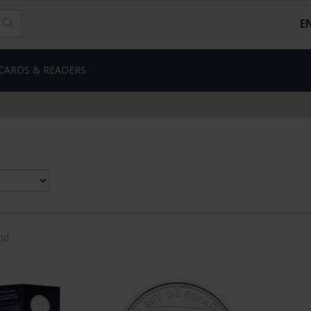
E
CARDS & READERS
nd