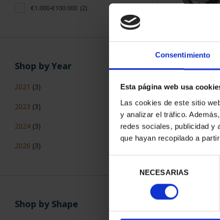
€1.000-€100.000
(2)
SOROLLA 
(2023) 50
€61
Consentimiento
Shop by Year
2021
(3)
Esta página web usa cookie
Las cookies de este sitio we
2023
(3)
y analizar el tráfico. Ademá
2024
(3)
redes sociales, publicidad y
que hayan recopilado a parti
2026
(3)
Selección
NECESARIAS
de
consentimiento
Shop by Shape
425 ANNIV