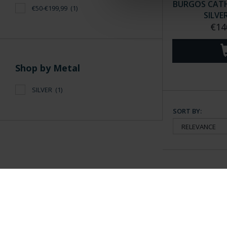
BURGOS CATH
€50-€199,99
(1)
SILVE
€14
Shop by Metal
SILVER
(1)
SORT BY:
General Information
Contacto
|
Preguntas Frequentes (FAQs)
|
Aviso Legal
|
Condicio