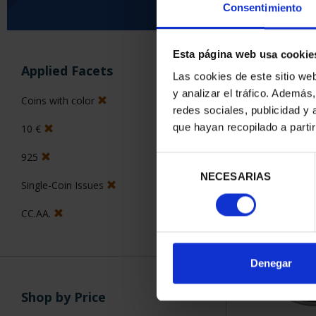
Consentimiento
Esta página web usa cookie
SORT BY:
Applied Facets
Las cookies de este sitio we
y analizar el tráfico. Ademá
Coins with color
redes sociales, publicidad y
que hayan recopilado a parti
10 €
1 Products foun
925
Selección
NECESARIAS
de
Single-Coin Issues
consentimiento
CC.AA.
Denegar
Shop by Price