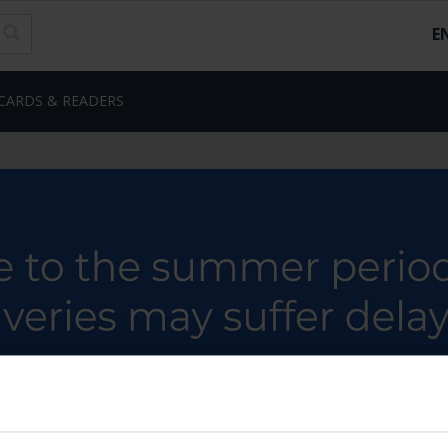
E
CARDS & READERS