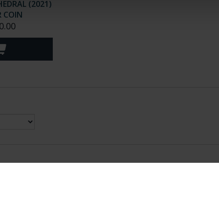
EDRAL (2021)
R COIN
0.00
nes Legales
|
|
Ayuda
|