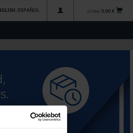
NGLISH
/
0,00 €
0
ITEMS