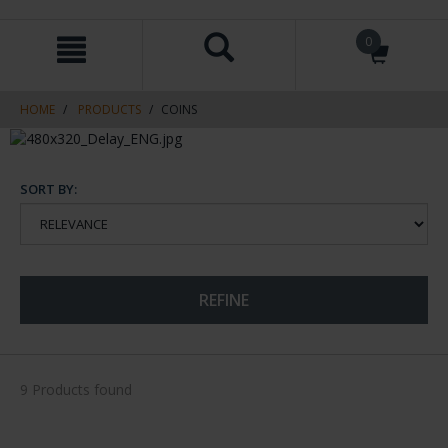
Skip
Skip
0
to
to
content
navigation
menu
HOME
PRODUCTS
COINS
SORT BY:
REFINE
9 Products found