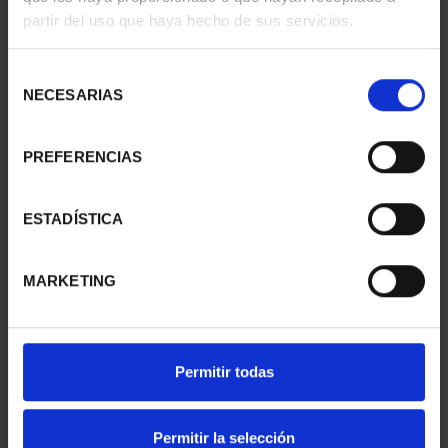
partir del uso que haya hecho de sus servicios.
PICASSO (2023) OUNCE
PICASSO (2023) OUNCE
"WAITING (MARGOT)"
"JACQUELINE SEATED"
€163.00
€163.00
Selección
NECESARIAS
de
consentimiento
PREFERENCIAS
ESTADÍSTICA
MARKETING
Permitir todas
PICASSO (2023) OUNCE
PICASSO (2023) OUNCE
"BULLFIGHT"
"WEEPING WOMAN'S
€163.00
HE...
Permitir la selección