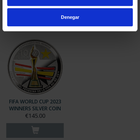
€163.00
Denegar
FIFA WORLD CUP 2023
WINNERS SILVER COIN
€145.00