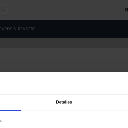
E
CARDS & READERS
Detalles
s