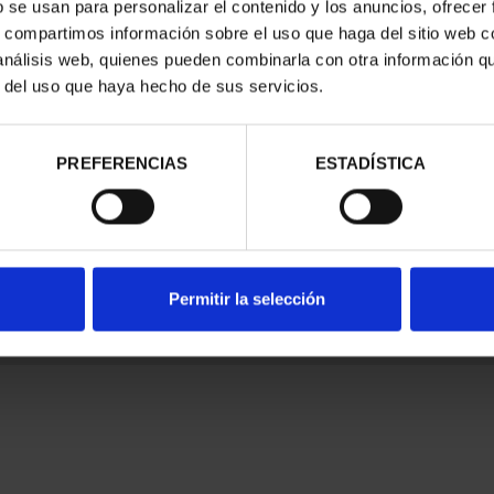
b se usan para personalizar el contenido y los anuncios, ofrecer
s, compartimos información sobre el uso que haga del sitio web 
 análisis web, quienes pueden combinarla con otra información q
r del uso que haya hecho de sus servicios.
nes Legales
|
|
Ayuda
|
PREFERENCIAS
ESTADÍSTICA
Permitir la selección