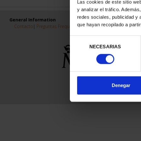
Las cookies de este sitio we
y analizar el tráfico. Ademá
redes sociales, publicidad y
General Information
que hayan recopilado a parti
Contacto
|
Preguntas Frequentes (FAQs)
|
Aviso Legal
|
Condicio
Selección
NECESARIAS
de
consentimiento
Denegar