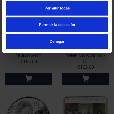
Permitir todas
Permitir la selección
Denegar
PICASSO (2023) OUNCE
PICASSO (2023) OUNCE
"BULLFIGHT"
"WEEPING WOMAN'S
€163.00
HE...
€163.00