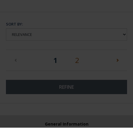
SORT BY:
(current)
1
2
REFINE
General Information
Contacto