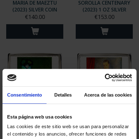
MARIA DE MAEZTU
SOROLLA CENTENARY
(2023) SILVER COIN
(2023) 1 OZ SILVER
€140.00
€153.00
Consentimiento
Detalles
Acerca de las cookies
PICASSO (2023) OUNCE
PICASSO (2023) OUNCE
Esta página web usa cookies
"WOMAN IN BLUE"
"HARLEQUIN (L.M.)"
Las cookies de este sitio web se usan para personalizar
€163.00
€163.00
el contenido y los anuncios, ofrecer funciones de redes