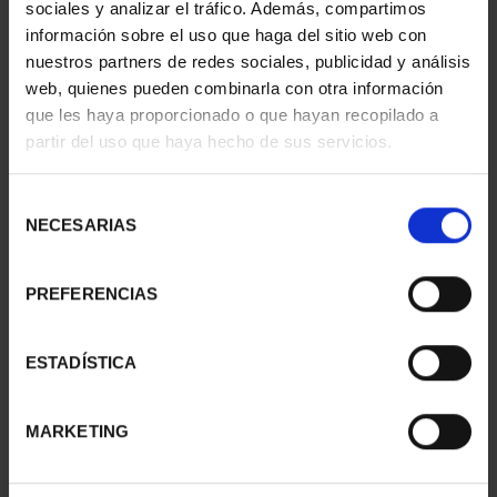
sociales y analizar el tráfico. Además, compartimos
información sobre el uso que haga del sitio web con
nuestros partners de redes sociales, publicidad y análisis
web, quienes pueden combinarla con otra información
que les haya proporcionado o que hayan recopilado a
partir del uso que haya hecho de sus servicios.
Selección
NECESARIAS
de
consentimiento
PREFERENCIAS
PICASSO (2023) OUNCE
PICASSO (2023) OUNCE
"WAITING (MARGOT)"
"JACQUELINE SEATED"
€163.00
€163.00
ESTADÍSTICA
MARKETING