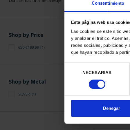
Día Internacional de la Mujer
Consentimiento
Esta página web usa cookie
Las cookies de este sitio we
Shop by Price
y analizar el tráfico. Ademá
EMILIA PA
redes sociales, publicidad y
€50-€199,99
(1)
(2021) SI
que hayan recopilado a parti
€14
Selección
NECESARIAS
de
consentimiento
Shop by Metal
SILVER
(1)
SORT BY:
Denegar