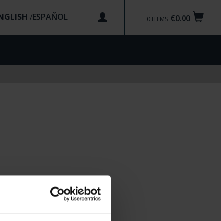
NGLISH
/
€0.00
0
ITEMS