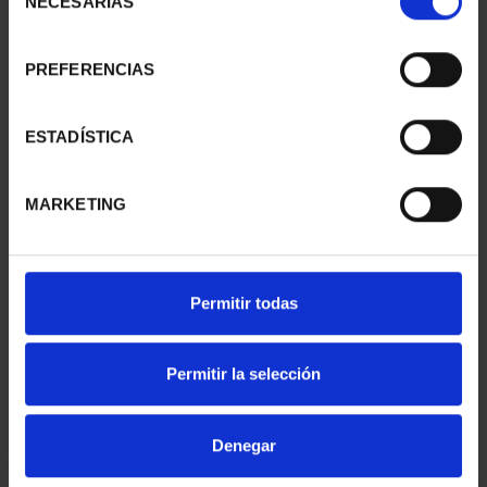
NECESARIAS
de
consentimiento
PREFERENCIAS
BATTLE OF LEPANTO
BATTLE OF LEPANTO
(2021) 50 EURO SILVER
(2021) 10 EURO SILVER
...
...
ESTADÍSTICA
€610.00
€140.00
MARKETING
Permitir todas
Permitir la selección
Denegar