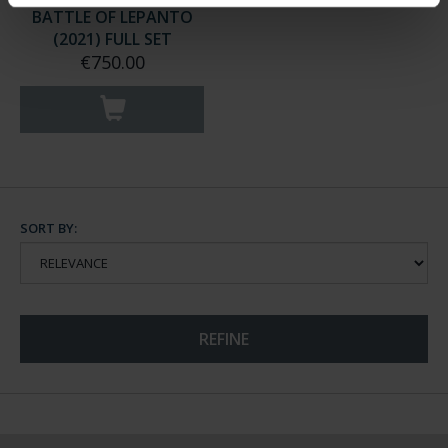
BATTLE OF LEPANTO
(2021) FULL SET
€750.00
SORT BY:
REFINE