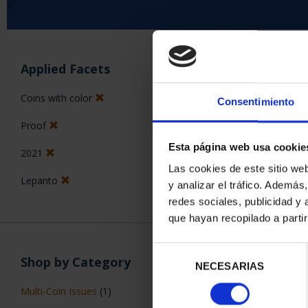
SORT BY:
Applied Facets
Coins with color
Consentimiento
Proof
3 Products foun
Esta página web usa cookie
2021
Las cookies de este sitio we
Lepanto
y analizar el tráfico. Ademá
redes sociales, publicidad y
que hayan recopilado a parti
Selección
Shop by Category
NECESARIAS
de
consentimiento
Multi-Coin Issues
(1)