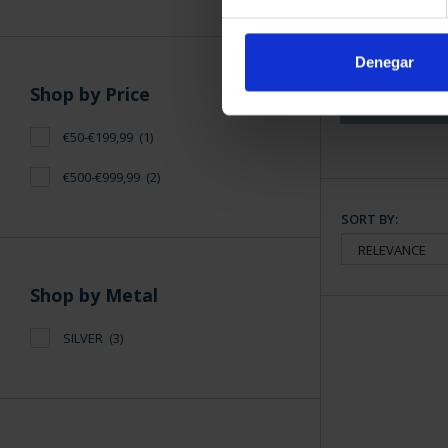
BATTLE OF LE
50 EURO S
€61
Denegar
Shop by Price
€50-€199,99
(1)
€500-€999,99
(2)
SORT BY:
Shop by Metal
SILVER
(3)