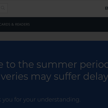
E
CARDS & READERS