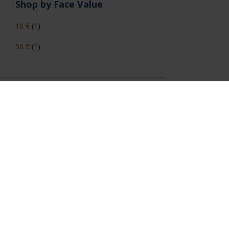
Shop by Face Value
10 €
(1)
50 €
(1)
General Information
Contacto
|
Preguntas Frequentes (FAQs)
|
Aviso Legal
|
Condicio