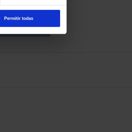
LE OF LEPANTO (2021)
FULL SET
€750.00
Permitir todas