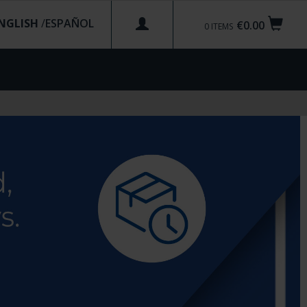
NGLISH
/
€0.00
0
ITEMS