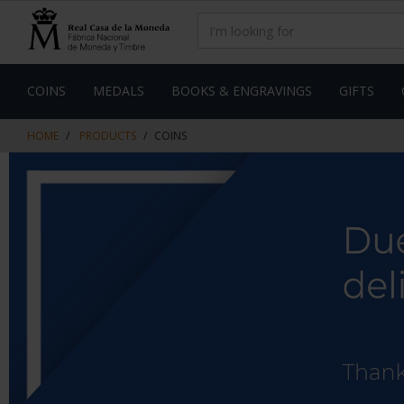
Skip
Skip
to
to
content
navigation
menu
COINS
MEDALS
BOOKS & ENGRAVINGS
GIFTS
HOME
PRODUCTS
COINS