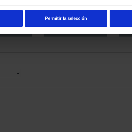
PANTO (2021)
BATTLE OF LEPANTO (2021)
BATT
ILVER ...
10 EURO SILVER ...
0.00
€140.00
Permitir la selección