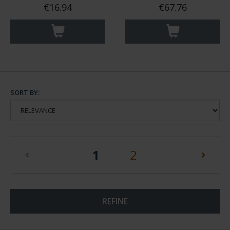
€16.94
€67.76
SORT BY:
(current)
1
2
REFINE