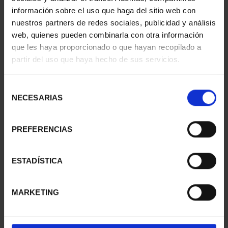
€16.94
€16.94
información sobre el uso que haga del sitio web con
nuestros partners de redes sociales, publicidad y análisis
web, quienes pueden combinarla con otra información
que les haya proporcionado o que hayan recopilado a
partir del uso que haya hecho de sus servicios.
Selección
NECESARIAS
de
consentimiento
PREFERENCIAS
ENDANGERED SPECIES -
ENDANGERED SPECIES -
ESTADÍSTICA
EUROPEAN MINK
GORILLA
€16.94
€16.94
MARKETING