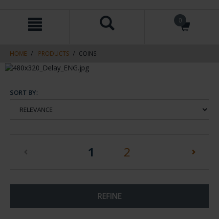
Skip
Skip
0
to
to
content
navigation
menu
HOME
PRODUCTS
COINS
SORT BY:
(current)
1
2
REFINE