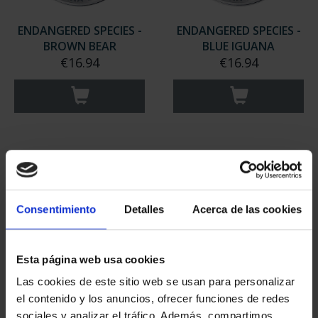
ENDANGERED SPECIES -
ENDANGERED SPECIES -
BROWN BEAR
BLUE IGUANA
€16.94
€16.94
Consentimiento
Detalles
Acerca de las cookies
Esta página web usa cookies
Las cookies de este sitio web se usan para personalizar
ENDANGERED SPECIES -
ENDANGERED SPECIES -
el contenido y los anuncios, ofrecer funciones de redes
IRRAWADDY DOLPHIN
JAVAN RHINOCEROS
sociales y analizar el tráfico. Además, compartimos