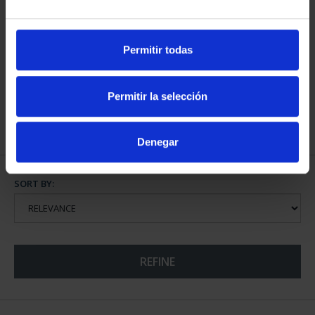
Permitir todas
HISTORY OF RAILWAYS
- FULL SUBSCRIPTION
€338.80
Permitir la selección
Only for registered users
Denegar
SORT BY:
REFINE