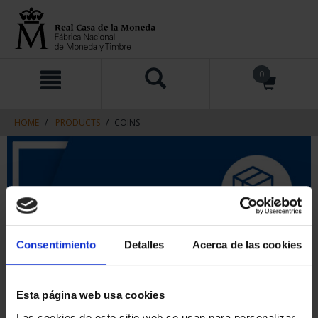
Skip
Skip
0
to
to
content
navigation
menu
HOME
PRODUCTS
COINS
Consentimiento
Detalles
Acerca de las cookies
Esta página web usa cookies
Las cookies de este sitio web se usan para personalizar