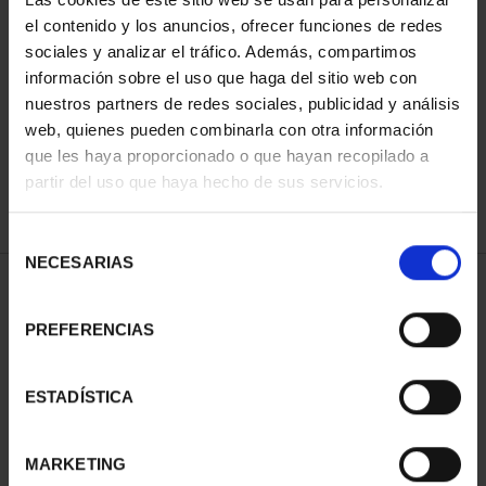
el contenido y los anuncios, ofrecer funciones de redes
sociales y analizar el tráfico. Además, compartimos
SORT BY:
información sobre el uso que haga del sitio web con
nuestros partners de redes sociales, publicidad y análisis
web, quienes pueden combinarla con otra información
que les haya proporcionado o que hayan recopilado a
partir del uso que haya hecho de sus servicios.
REFINE
Selección
NECESARIAS
de
1 Products found
consentimiento
PREFERENCIAS
ESTADÍSTICA
MARKETING