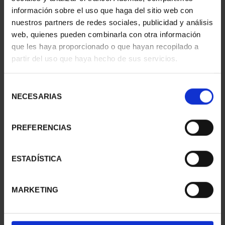
COMMUTER TRAIN
COINS SERIES 1
€16.94
€84.70
información sobre el uso que haga del sitio web con
nuestros partners de redes sociales, publicidad y análisis
web, quienes pueden combinarla con otra información
que les haya proporcionado o que hayan recopilado a
partir del uso que haya hecho de sus servicios.
Selección
NECESARIAS
de
consentimiento
PREFERENCIAS
ESTADÍSTICA
RAILWAYS - AUTORAIL
RAILWAYS - TGV
BUGATTI
€16.94
MARKETING
€16.94