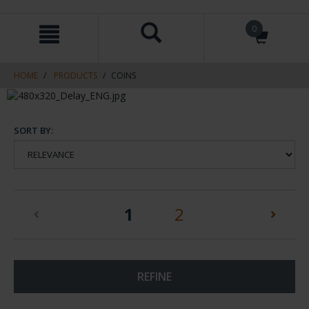
Skip
Skip
0
to
to
content
navigation
menu
HOME
PRODUCTS
COINS
SORT BY:
(current)
1
2
REFINE