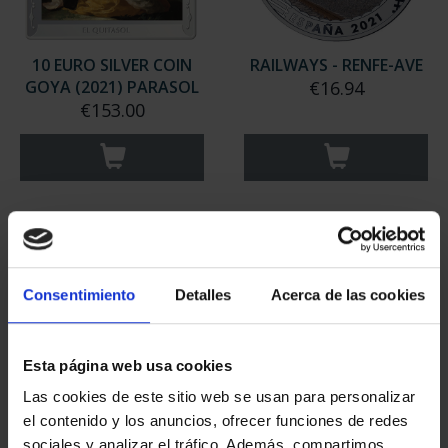
10 EURO SILVER COIN
RAILWAYS - RENFE-AVE
GOYA (2021) PARASOL
€16.94
€153.00
Consentimiento
Detalles
Acerca de las cookies
Esta página web usa cookies
Las cookies de este sitio web se usan para personalizar
el contenido y los anuncios, ofrecer funciones de redes
RAILWAYS - RENFE
RAILWAYS - ALBUM & 5
sociales y analizar el tráfico. Además, compartimos