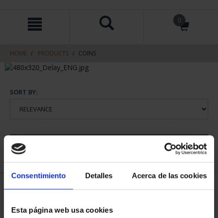
Skip
Skip
0
to
to
content
navigation
menu
HOME
PRODUCTS
COINS
SORT BY:
REFINE
Consentimiento
Detalles
Acerca de las cookies
2 Products found
Esta página web usa cookies