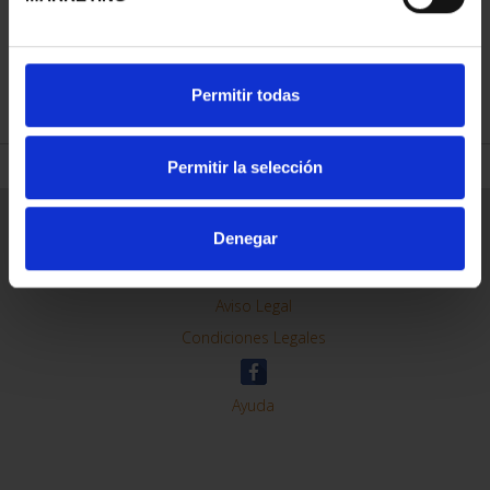
REFINE
Permitir todas
Permitir la selección
General Information
Denegar
Contacto
Preguntas Frequentes (FAQs)
Aviso Legal
Condiciones Legales
Ayuda