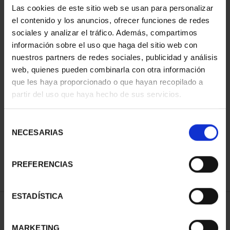
Las cookies de este sitio web se usan para personalizar
el contenido y los anuncios, ofrecer funciones de redes
sociales y analizar el tráfico. Además, compartimos
información sobre el uso que haga del sitio web con
nuestros partners de redes sociales, publicidad y análisis
web, quienes pueden combinarla con otra información
que les haya proporcionado o que hayan recopilado a
partir del uso que haya hecho de sus servicios.
275 ANNIVERSARY OF
275 ANNIVERSARY OF
GOYA (2021) FULL SET
GOYA (2021) SILVER SE...
Selección
€5,349.00
€1,069.00
NECESARIAS
de
consentimiento
PREFERENCIAS
ESTADÍSTICA
SORT BY:
MARKETING