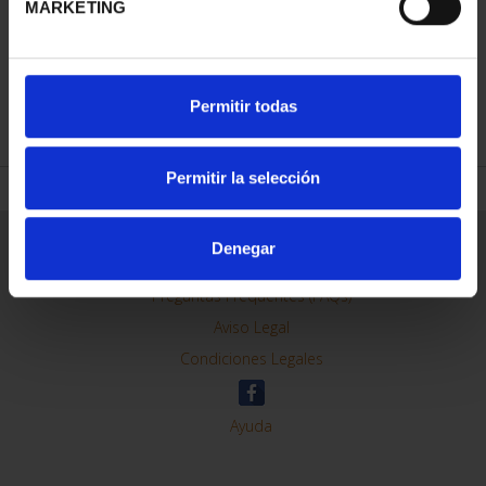
MARKETING
REFINE
Permitir todas
Permitir la selección
General Information
Denegar
Contacto
Preguntas Frequentes (FAQs)
Aviso Legal
Condiciones Legales
Ayuda