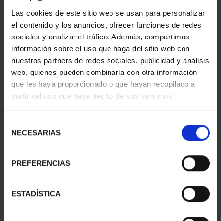
Las cookies de este sitio web se usan para personalizar
el contenido y los anuncios, ofrecer funciones de redes
SORT BY:
sociales y analizar el tráfico. Además, compartimos
información sobre el uso que haga del sitio web con
nuestros partners de redes sociales, publicidad y análisis
web, quienes pueden combinarla con otra información
que les haya proporcionado o que hayan recopilado a
REFINE
partir del uso que haya hecho de sus servicios.
Selección
1 Products found
NECESARIAS
de
consentimiento
PREFERENCIAS
ESTADÍSTICA