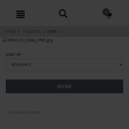
Skip
Skip
0
to
to
content
navigation
menu
HOME
PRODUCTS
COINS
SORT BY:
REFINE
16 Products found