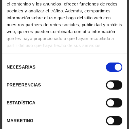
€16.94
el contenido y los anuncios, ofrecer funciones de redes
sociales y analizar el tráfico. Además, compartimos
información sobre el uso que haga del sitio web con
nuestros partners de redes sociales, publicidad y análisis
web, quienes pueden combinarla con otra información
que les haya proporcionado o que hayan recopilado a
partir del uso que haya hecho de sus servicios.
Selección
NECESARIAS
de
consentimiento
PREFERENCIAS
NAVIGATION - SPANISH
NAVIGATION - 17TH
IRONCLAD NUMANCIA
CENTURY SPANISH
ESTADÍSTICA
(...
GALLEY...
€16.94
€16.94
MARKETING