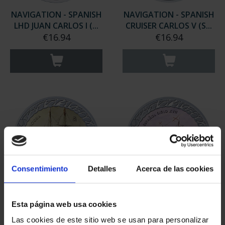
NAVIGATION - SPANISH
NAVIGATION - SPANISH
LHD JUAN CARLOS I (...
CRUISER CARLOS V (S...
€16.94
€16.94
Consentimiento
Detalles
Acerca de las cookies
NAVIGATION - NAO
NAVIGATION - 17TH
Esta página web usa cookies
VICTORIA (SERIES IV)
CENTURY GALLEON
€16.94
(SERIE...
Las cookies de este sitio web se usan para personalizar