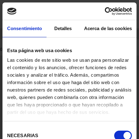
Skip
Skip
0
to
to
content
navigation
menu
Consentimiento
Detalles
Acerca de las cookies
HOME
PRODUCTS
COINS
0 Products found
Esta página web usa cookies
Las cookies de este sitio web se usan para personalizar
General Information
el contenido y los anuncios, ofrecer funciones de redes
Contacto
sociales y analizar el tráfico. Además, compartimos
Preguntas Frequentes (FAQs)
información sobre el uso que haga del sitio web con
Aviso Legal
nuestros partners de redes sociales, publicidad y análisis
web, quienes pueden combinarla con otra información
Condiciones Legales
que les haya proporcionado o que hayan recopilado a
partir del uso que haya hecho de sus servicios.
Ayuda
Selección
NECESARIAS
de