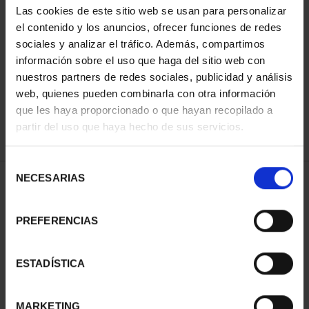
Las cookies de este sitio web se usan para personalizar
el contenido y los anuncios, ofrecer funciones de redes
sociales y analizar el tráfico. Además, compartimos
SORT BY:
información sobre el uso que haga del sitio web con
nuestros partners de redes sociales, publicidad y análisis
web, quienes pueden combinarla con otra información
que les haya proporcionado o que hayan recopilado a
REFINE
partir del uso que haya hecho de sus servicios.
Selección
NECESARIAS
de
1 Products found
consentimiento
PREFERENCIAS
ESTADÍSTICA
MARKETING