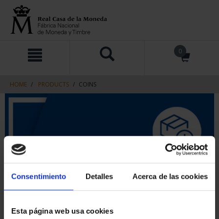
Skip
Skip
0
to
to
content
navigation
menu
HOME
PRODUCTS
COINS
Consentimiento
Detalles
Acerca de las cookies
Esta página web usa cookies