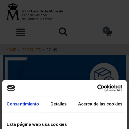
Skip
Skip
0
to
to
content
navigation
menu
HOME
PRODUCTS
COINS
Consentimiento
Detalles
Acerca de las cookies
Esta página web usa cookies