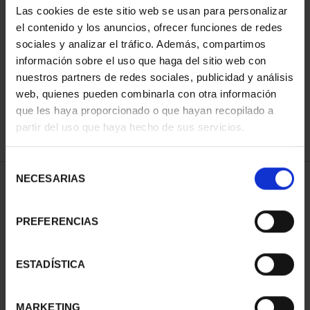
Las cookies de este sitio web se usan para personalizar
el contenido y los anuncios, ofrecer funciones de redes
sociales y analizar el tráfico. Además, compartimos
SORT BY:
información sobre el uso que haga del sitio web con
nuestros partners de redes sociales, publicidad y análisis
web, quienes pueden combinarla con otra información
que les haya proporcionado o que hayan recopilado a
REFINE
partir del uso que haya hecho de sus servicios.
Selección
NECESARIAS
de
2 Products found
consentimiento
PREFERENCIAS
ESTADÍSTICA
MARKETING