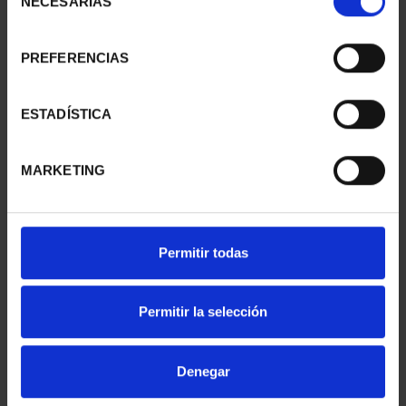
NECESARIAS
de
consentimiento
PREFERENCIAS
40 EURO SILVER COIN
PROCLAM. FELIPE VI
2024 X PROCLAMATION
(2024) 10 EURO COIN
...
€140.00
ESTADÍSTICA
€64.00
MARKETING
Permitir todas
Permitir la selección
Denegar