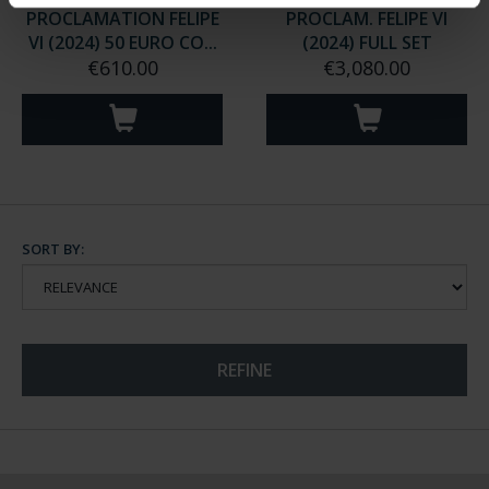
PROCLAMATION FELIPE
PROCLAM. FELIPE VI
VI (2024) 50 EURO CO...
(2024) FULL SET
€610.00
€3,080.00
SORT BY:
REFINE