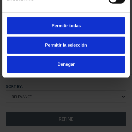
13TH IBEROAMERICAN
13TH IBERIAN-
Permitir todas
SERIES - SPANISH COIN
AMERICAN COLLECTION
€73.00
€595.00
Permitir la selección
Denegar
SORT BY:
REFINE