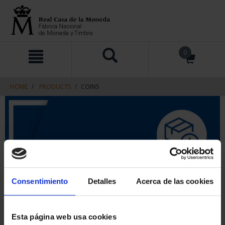
Skip
Skip
0
to
to
content
navigation
menu
HOME
PRODUCTS
COINS
Consentimiento
Detalles
Acerca de las cookies
Esta página web usa cookies