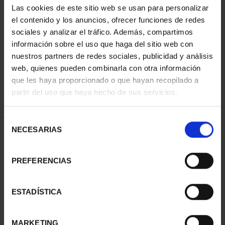
Las cookies de este sitio web se usan para personalizar
el contenido y los anuncios, ofrecer funciones de redes
sociales y analizar el tráfico. Además, compartimos
SORT BY:
información sobre el uso que haga del sitio web con
nuestros partners de redes sociales, publicidad y análisis
web, quienes pueden combinarla con otra información
que les haya proporcionado o que hayan recopilado a
REFINE
partir del uso que haya hecho de sus servicios.
Selección
NECESARIAS
de
2 Products found
consentimiento
PREFERENCIAS
ESTADÍSTICA
MARKETING