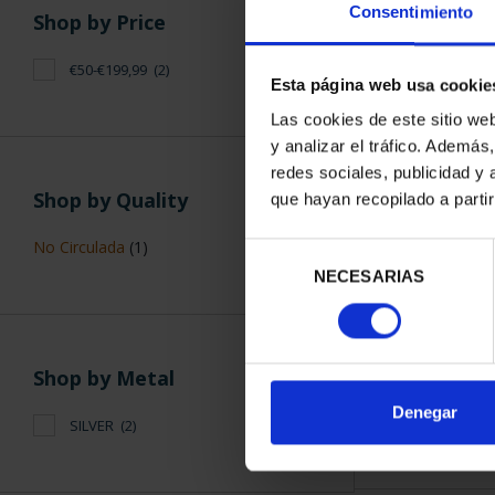
Consentimiento
Shop by Price
€50-€199,99
(2)
Esta página web usa cookie
Las cookies de este sitio we
y analizar el tráfico. Ademá
SET 60 EUR 
redes sociales, publicidad y
20
Shop by Quality
que hayan recopilado a parti
€85
No Circulada
(1)
Selección
NECESARIAS
de
consentimiento
Shop by Metal
SORT BY:
Denegar
SILVER
(2)