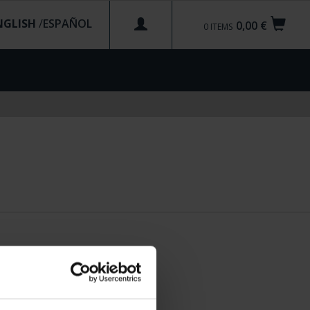
NGLISH
/
0,00 €
0
ITEMS