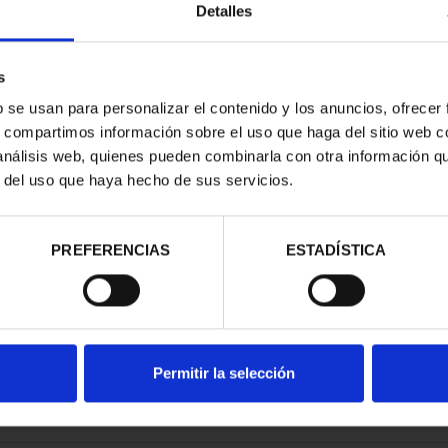
Detalles
s
b se usan para personalizar el contenido y los anuncios, ofrecer
s, compartimos información sobre el uso que haga del sitio web 
SILVER COIN
SILVER COIN 2026 AIR &
 análisis web, quienes pueden combinarla con otra información q
26
SPACE ACADEMY
r del uso que haya hecho de sus servicios.
.00
€60.00
PREFERENCIAS
ESTADÍSTICA
Permitir la selección