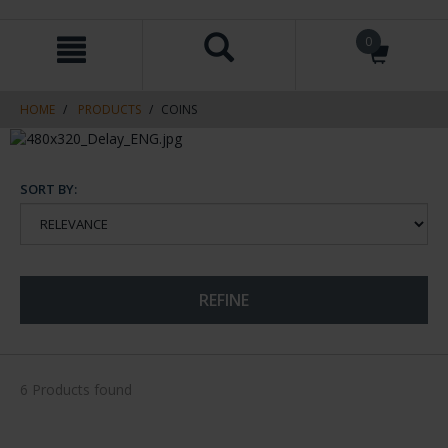
Skip
Skip
0
to
to
content
navigation
menu
HOME
PRODUCTS
COINS
SORT BY:
REFINE
6 Products found