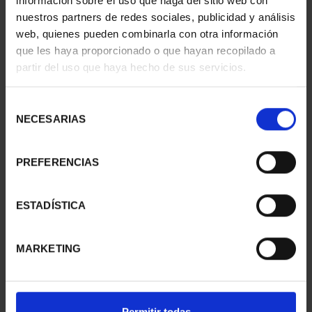
información sobre el uso que haga del sitio web con
nuestros partners de redes sociales, publicidad y análisis
web, quienes pueden combinarla con otra información
que les haya proporcionado o que hayan recopilado a
partir del uso que haya hecho de sus servicios.
MARGARITA SALAS
MARIA MOLINER (2025)
(2024) SILVER COIN
SILVER COIN
Selección
€140.00
€140.00
NECESARIAS
de
consentimiento
PREFERENCIAS
ESTADÍSTICA
MARKETING
Permitir todas