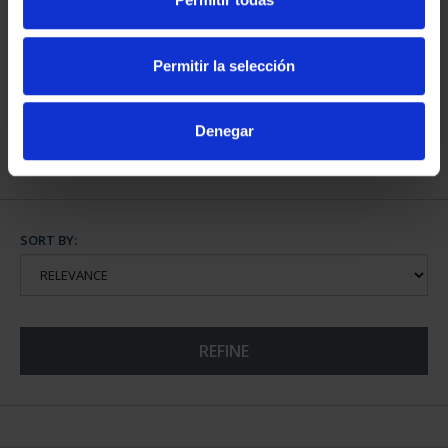
ALMUDENA GRANDES
CLARA CAMPOAMOR
(2026) SILVER COIN
(2022) SILVER COIN
Permitir la selección
€140.00
€140.00
Denegar
SORT BY:
REFINE