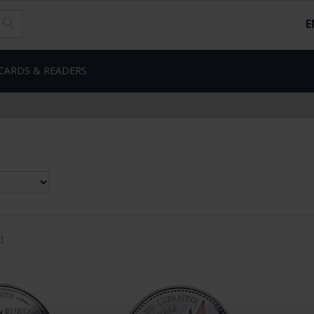
E
CARDS & READERS
d