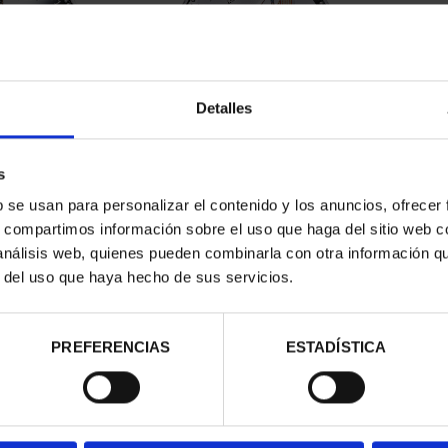
Detalles
PANTO (2021)
BATTLE OF LEPANTO (2021)
BATT
s
ILVER ...
10 EURO SILVER ...
0.00
€140.00
b se usan para personalizar el contenido y los anuncios, ofrecer
s, compartimos información sobre el uso que haga del sitio web 
 análisis web, quienes pueden combinarla con otra información q
r del uso que haya hecho de sus servicios.
PREFERENCIAS
ESTADÍSTICA