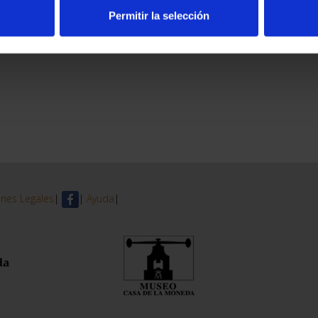
Permitir la selección
nes Legales
|
|
Ayuda
|