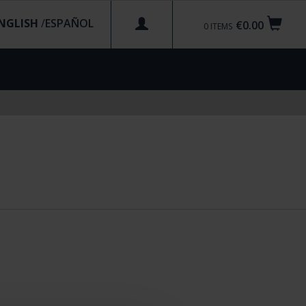
NGLISH
/
€0.00
0
ITEMS