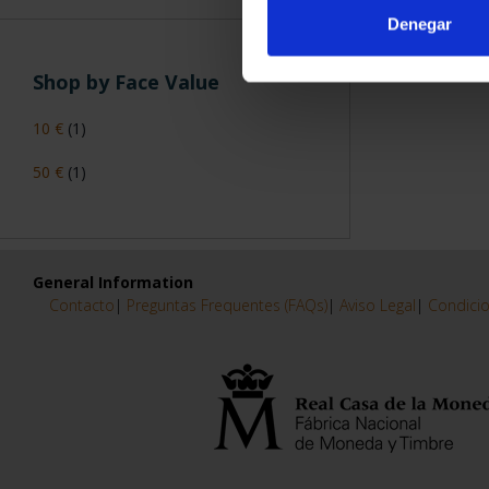
Denegar
Shop by Face Value
10 €
(1)
50 €
(1)
General Information
Contacto
|
Preguntas Frequentes (FAQs)
|
Aviso Legal
|
Condicio