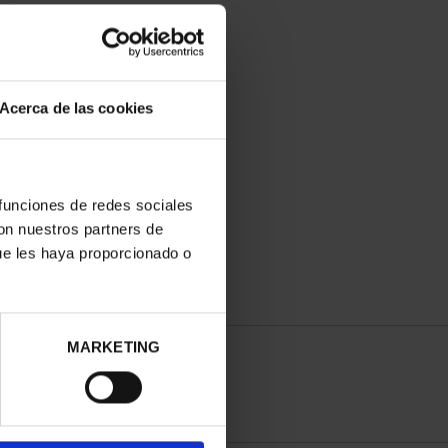
Acerca de las cookies
LE OF LEPANTO (2021)
FULL SET
€750.00
 funciones de redes sociales
con nuestros partners de
ue les haya proporcionado o
MARKETING