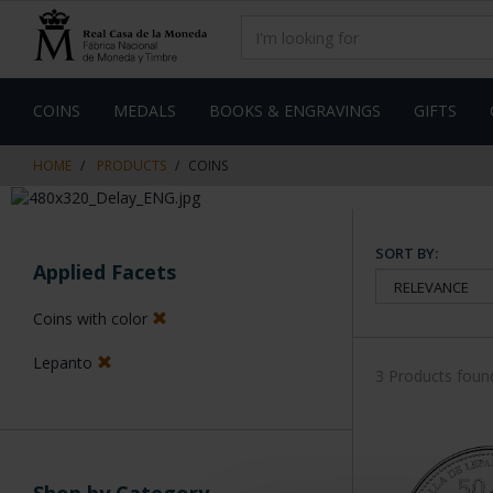
Skip
Skip
to
to
content
navigation
menu
COINS
MEDALS
BOOKS & ENGRAVINGS
GIFTS
HOME
PRODUCTS
COINS
SORT BY:
Applied Facets
Coins with color
Lepanto
3 Products foun