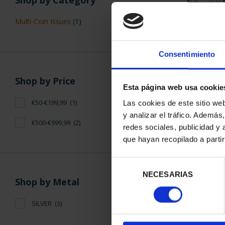
Shop by Category
Multi-Coin Issues
(1)
Consentimiento
BATTLE OF LE
Shop by Price
Esta página web usa cookie
50 EURO S
€61
€50-€199,99
(1)
Las cookies de este sitio we
y analizar el tráfico. Ademá
€500-€999,99
(2)
redes sociales, publicidad y
que hayan recopilado a parti
Selección
NECESARIAS
de
Shop by Metal
SORT BY:
consentimiento
SILVER
(3)