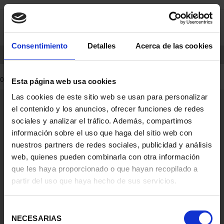
Skip
Skip
0
to
to
content
navigation
menu
Consentimiento
Detalles
Acerca de las cookies
HOME
PRODUCTS
COINS
0 Products found
Esta página web usa cookies
Las cookies de este sitio web se usan para personalizar
General Information
el contenido y los anuncios, ofrecer funciones de redes
Contacto
sociales y analizar el tráfico. Además, compartimos
Preguntas Frequentes (FAQs)
información sobre el uso que haga del sitio web con
Aviso Legal
nuestros partners de redes sociales, publicidad y análisis
web, quienes pueden combinarla con otra información
Condiciones Legales
que les haya proporcionado o que hayan recopilado a
partir del uso que haya hecho de sus servicios.
Ayuda
Selección
NECESARIAS
de