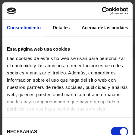
Skip
Skip
Consentimiento
Detalles
Acerca de las cookies
0
to
to
content
navigation
menu
Esta página web usa cookies
HOME
PRODUCTS
COINS
Las cookies de este sitio web se usan para personalizar
el contenido y los anuncios, ofrecer funciones de redes
sociales y analizar el tráfico. Además, compartimos
información sobre el uso que haga del sitio web con
nuestros partners de redes sociales, publicidad y análisis
web, quienes pueden combinarla con otra información
que les haya proporcionado o que hayan recopilado a
partir del uso que haya hecho de sus servicios.
Selección
NECESARIAS
de