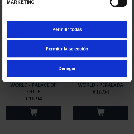
MARKETING
Permitir todas
Permitir la selección
Denegar
CASTLES OF THE
CASTLES OF THE
WORLD - PALACE OF
WORLD - PERALADA
OLITE
€16.94
€16.94