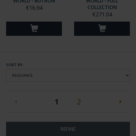
WORLD - BUTRON
WORLD - FULL
€16.94
COLLECTION
€271.04
SORT BY:
(current)
1
2
REFINE