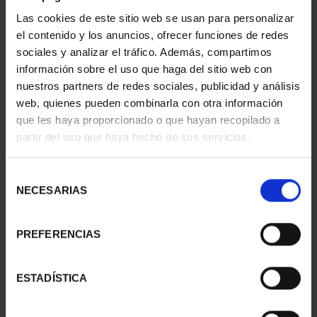
€16.94
SHIPMENT
Las cookies de este sitio web se usan para personalizar
€67.76
el contenido y los anuncios, ofrecer funciones de redes
sociales y analizar el tráfico. Además, compartimos
información sobre el uso que haga del sitio web con
nuestros partners de redes sociales, publicidad y análisis
web, quienes pueden combinarla con otra información
que les haya proporcionado o que hayan recopilado a
partir del uso que haya hecho de sus servicios.
Selección
NECESARIAS
de
consentimiento
PREFERENCIAS
CASTLES OF THE
CASTLES OF THE
WORLD - BELLVER
WORLD - SAN MARCOS
€16.94
€16.94
ESTADÍSTICA