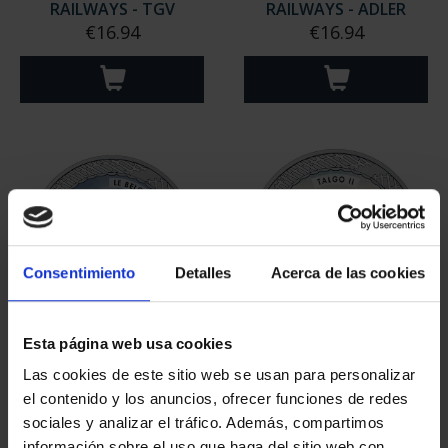
RAILWAYS - TGV
RAILWAYS - ADLER
€16.94
€16.94
Consentimiento
Detalles
Acerca de las cookies
Esta página web usa cookies
RAILWAYS - LE BELGE
RAILWAYS - TALGO II
€16.94
€16.94
Las cookies de este sitio web se usan para personalizar
el contenido y los anuncios, ofrecer funciones de redes
sociales y analizar el tráfico. Además, compartimos
información sobre el uso que haga del sitio web con