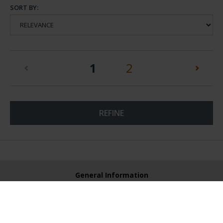
SORT BY:
(current)
1
2
REFINE
General Information
Contacto
Preguntas Frequentes (FAQs)
Aviso Legal