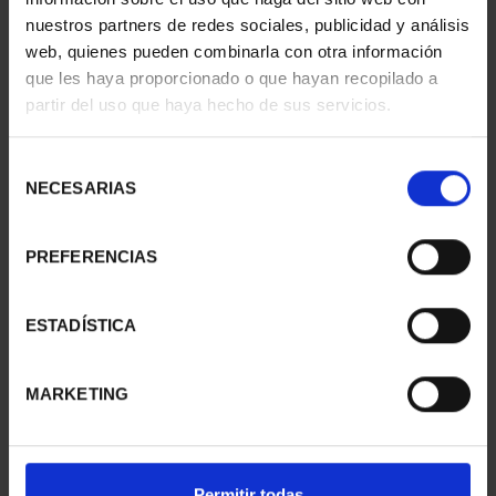
nuestros partners de redes sociales, publicidad y análisis
web, quienes pueden combinarla con otra información
que les haya proporcionado o que hayan recopilado a
partir del uso que haya hecho de sus servicios.
Selección
NECESARIAS
de
consentimiento
PREFERENCIAS
RAILWAYS -
RAILWAYS - THE
CHARLESTON
MADRILENIAN
€16.94
€16.94
ESTADÍSTICA
MARKETING
Permitir todas