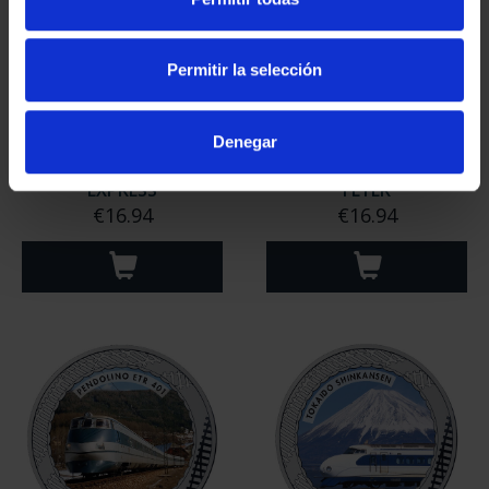
Permitir la selección
Denegar
RAILWAYS - ORIENT
RAILWAYS - HAMBURG
EXPRESS
FLYER
€16.94
€16.94