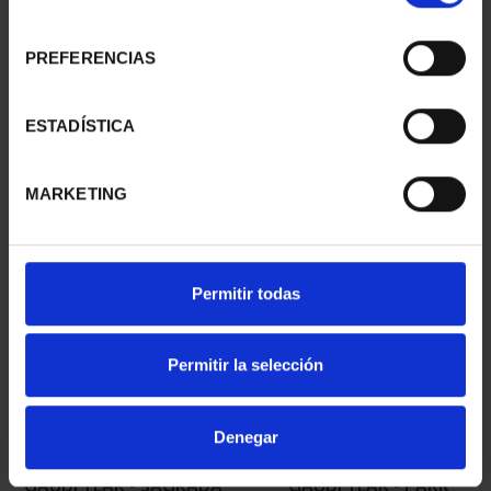
consentimiento
PREFERENCIAS
GAUDI YEAR - SILVER
GAUDI YEAR - CASA
COINS SET
MILÁ SILVER COIN
ESTADÍSTICA
€420.00
€140.00
MARKETING
Permitir todas
Permitir la selección
Denegar
GAUDI YEAR - SAGRADA
GAUDI YEAR - PARK