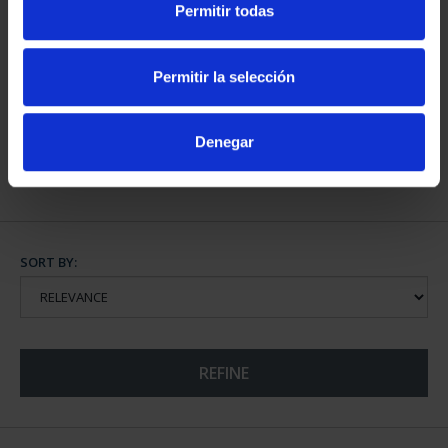
Permitir todas
PROCLAMATION FELIPE
PROCLAM. FELIPE VI
VI (2024) 50 EURO CO...
(2024) FULL SET
Permitir la selección
€610.00
€3,080.00
Denegar
SORT BY:
REFINE