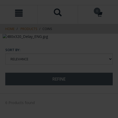
Skip
Skip
0
to
to
content
navigation
menu
HOME
PRODUCTS
COINS
SORT BY:
REFINE
6 Products found