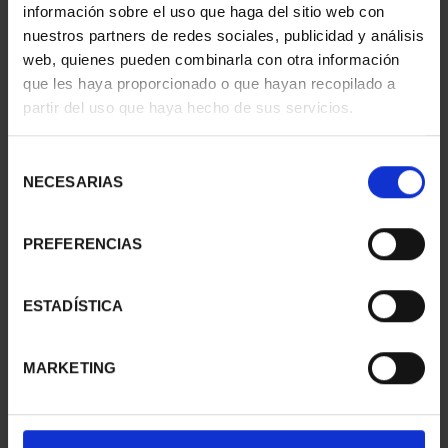
información sobre el uso que haga del sitio web con
nuestros partners de redes sociales, publicidad y análisis
web, quienes pueden combinarla con otra información
que les haya proporcionado o que hayan recopilado a
partir del uso que haya hecho de sus servicios.
SILVER COIN 2026 AIR &
PROCLAM. FELIPE VI
SPACE ACADEMY
(2024) 10 EURO COIN
Selección
€60.00
€140.00
NECESARIAS
de
consentimiento
PREFERENCIAS
ESTADÍSTICA
MARKETING