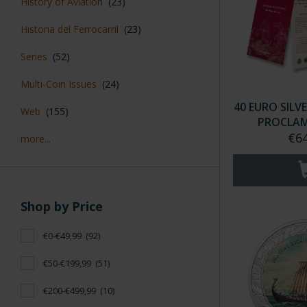
History of Aviation
(23)
Historia del Ferrocarril
(23)
Series
(52)
Multi-Coin Issues
(24)
40 EURO SILVE
Web
(155)
PROCLAMA
€64
more...
Shop by Price
€0-€49,99
(92)
€50-€199,99
(51)
€200-€499,99
(10)