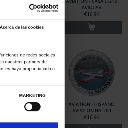
VIGATION - SPANISH
AVIATION - CASA C-212
D JUAN CARLOS I (...
AVIOCAR
€16.94
€16.94
Acerca de las cookies
 funciones de redes sociales
con nuestros partners de
ue les haya proporcionado o
MARKETING
TION - BÜCKER BÜ-131
AVIATION - HISPANO
JUNGMANN
AVIACION HA-200
€16.94
€16.94