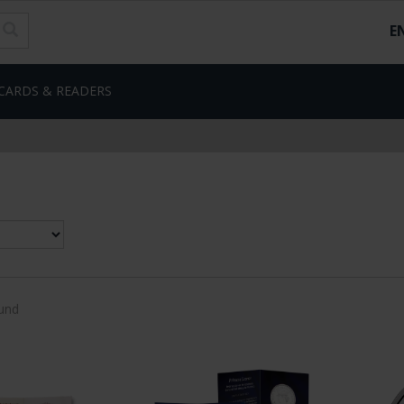
E
CARDS & READERS
und