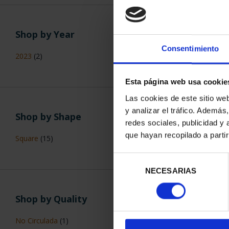
NAVIGATI
TRIREME (
€1
Shop by Year
Consentimiento
2023
(2)
Esta página web usa cookie
Las cookies de este sitio we
y analizar el tráfico. Ademá
Shop by Shape
redes sociales, publicidad y
que hayan recopilado a parti
Square
(15)
Selección
NECESARIAS
de
consentimiento
AVIATION - 
€1
Shop by Quality
No Circulada
(1)