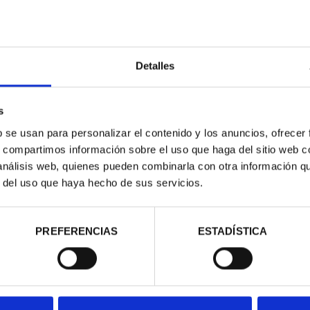
ON - GREEK
NAVIGATION - ROMAN
NA
SERIES II)
BIREME (SERIES IV)
LH
6.94
€16.94
Detalles
s
b se usan para personalizar el contenido y los anuncios, ofrecer
s, compartimos información sobre el uso que haga del sitio web 
 análisis web, quienes pueden combinarla con otra información q
r del uso que haya hecho de sus servicios.
PREFERENCIAS
ESTADÍSTICA
AIRBUS A400M
AVIATION - FLYER I
AVIA
6.94
€16.94