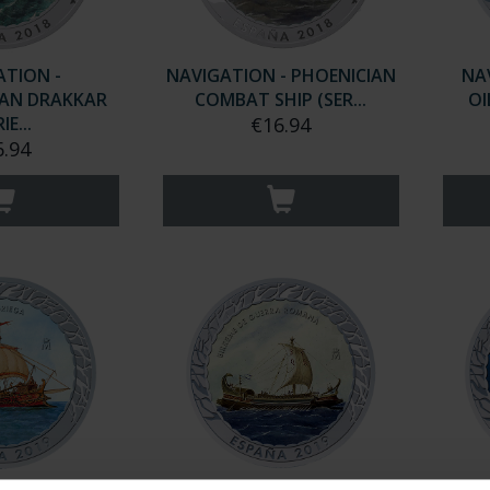
ATION -
NAVIGATION - PHOENICIAN
NA
IAN DRAKKAR
COMBAT SHIP (SER...
OI
IE...
€16.94
6.94