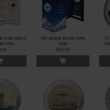
R COIN 2024 X
SET 60 EUR SILVER COIN
13
TION ...
2026
SE
.00
€85.00