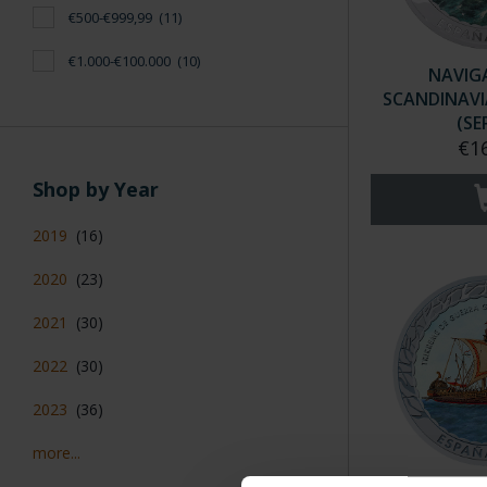
€500-€999,99
(11)
€1.000-€100.000
(10)
NAVIG
SCANDINAV
(SER
€1
Shop by Year
2019
(16)
2020
(23)
2021
(30)
2022
(30)
2023
(36)
more...