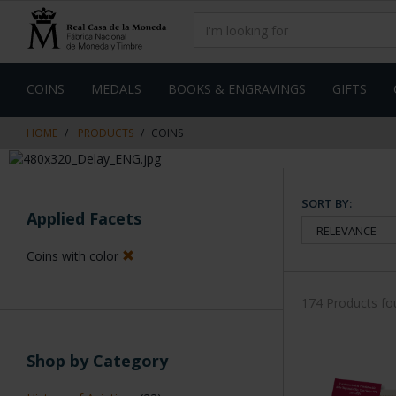
Skip
Skip
to
to
content
navigation
menu
COINS
MEDALS
BOOKS & ENGRAVINGS
GIFTS
HOME
PRODUCTS
COINS
SORT BY:
Applied Facets
Coins with color
174 Products fo
Shop by Category