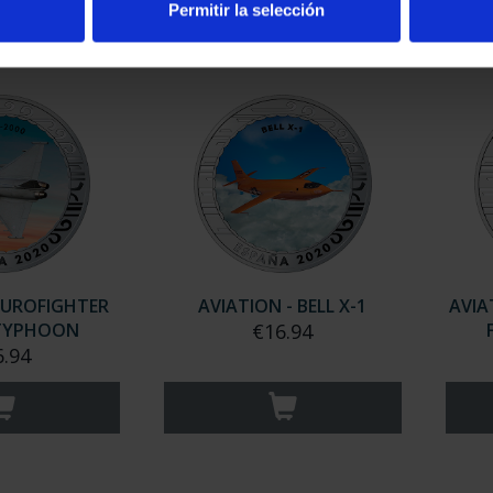
Permitir la selección
 EUROFIGHTER
AVIATION - BELL X-1
AVIA
 TYPHOON
€16.94
6.94