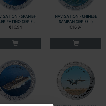
VIGATION - SPANISH
NAVIGATION - CHINESE
LER PATIÑO (SERIE...
SAMPAN (SERIES II)
€16.94
€16.94