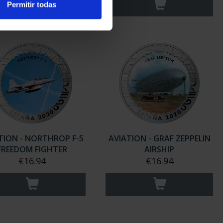
Permitir todas
TION - NORTHROP F-5
AVIATION - GRAF ZEPPELIN
FREEDOM FIGHTER
AIRSHIP
€16.94
€16.94