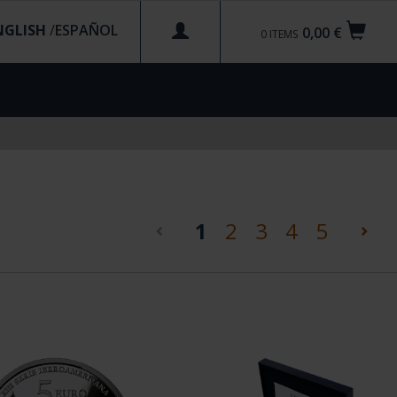
NGLISH
/
0,00 €
0
ITEMS
(current)
1
2
3
4
5