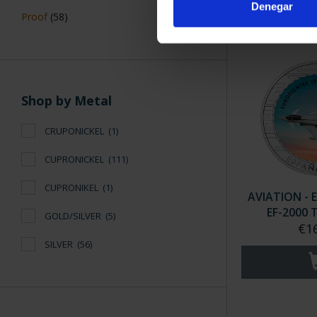
Denegar
Proof
(58)
Shop by Metal
CRUPONICKEL
(1)
CUPRONICKEL
(111)
CUPRONIKEL
(1)
AVIATION -
EF-2000
GOLD/SILVER
(5)
€1
SILVER
(56)