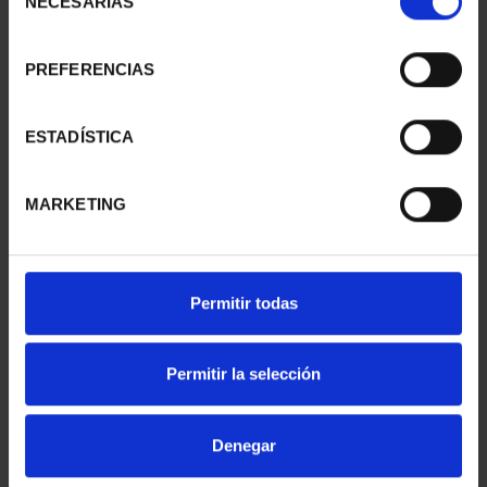
NECESARIAS
de
consentimiento
PREFERENCIAS
WEDDING GOLD COINS
275TH ANNIVERSARY
HABSBURG
OF GOYA GOLD COIN
€3,185.00
€4,280.00
ESTADÍSTICA
MARKETING
Permitir todas
Permitir la selección
Denegar
RADIO CENTENARY
425TH ANNIV.