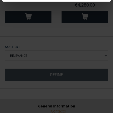
(2024) SILVER COIN
VELÁZQUEZ (2024)
€140.00
GOLD COIN
€4,280.00
SORT BY:
REFINE