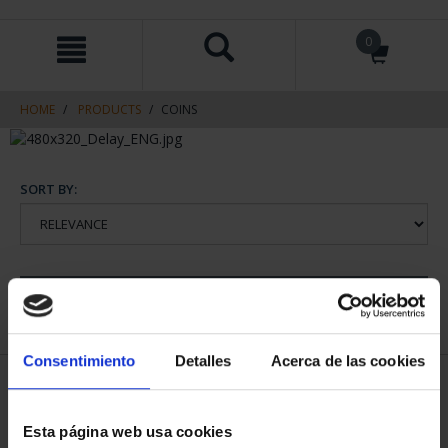
Skip
Skip
0
to
to
content
navigation
menu
HOME
PRODUCTS
COINS
SORT BY:
REFINE
Consentimiento
Detalles
Acerca de las cookies
1 Products found
Esta página web usa cookies