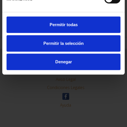
REFINE
Permitir todas
Permitir la selección
General Information
Denegar
Contacto
Preguntas Frequentes (FAQs)
Aviso Legal
Condiciones Legales
Ayuda