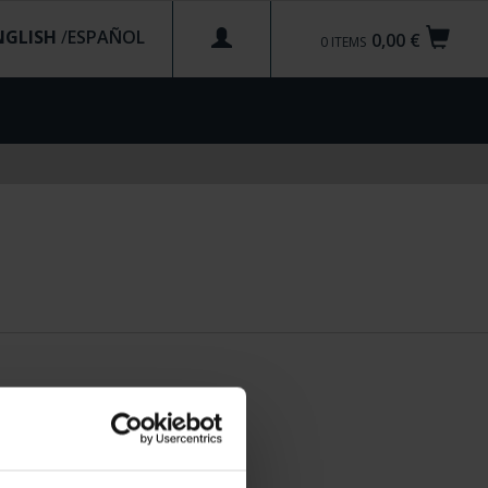
NGLISH
/
0,00 €
0
ITEMS