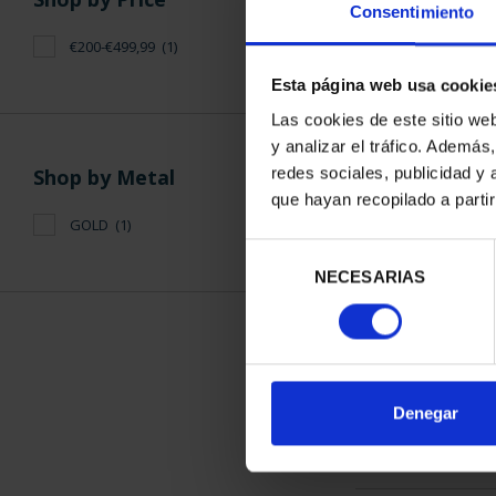
Consentimiento
Esta página web usa cookie
SORT BY:
Applied Facets
Las cookies de este sitio we
y analizar el tráfico. Ademá
Proof
redes sociales, publicidad y
que hayan recopilado a parti
Jewels of Numismatics IX
1 Products foun
Selección
NECESARIAS
de
consentimiento
Shop by Price
€200-€499,99
(1)
Denegar