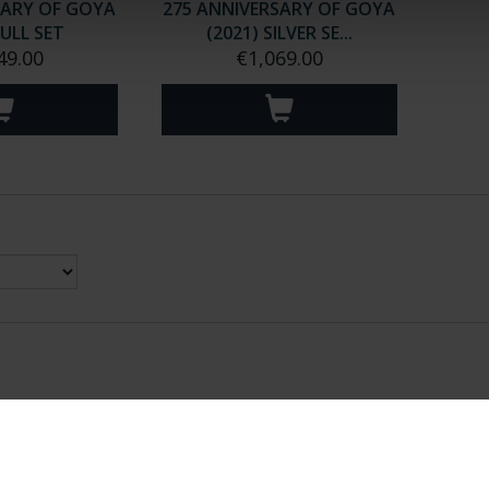
SARY OF GOYA
275 ANNIVERSARY OF GOYA
FULL SET
(2021) SILVER SE...
49.00
€1,069.00
nes Legales
|
|
Ayuda
|