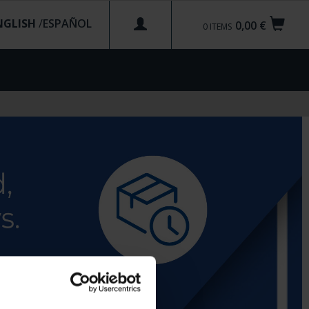
NGLISH
/
0,00 €
0
ITEMS