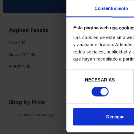
Consentimiento
SORT BY:
Esta página web usa cookie
Applied Facets
Las cookies de este sitio we
Proof
y analizar el tráfico. Ademá
redes sociales, publicidad y
Goya 2021
2 Products foun
que hayan recopilado a parti
999/925
Selección
NECESARIAS
de
consentimiento
Shop by Price
€1.000-€100.000
(2)
Denegar