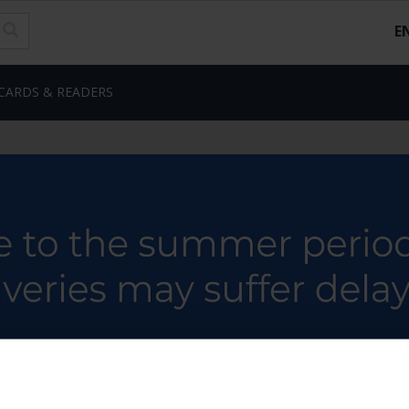
E
CARDS & READERS