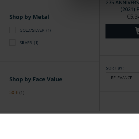
275 ANNIVER
(2021) 
€5,3
Shop by Metal
GOLD/SILVER
(1)
SILVER
(1)
SORT BY:
Shop by Face Value
50 €
(1)
General Information
Contacto
|
Preguntas Frequentes (FAQs)
|
Aviso Legal
|
Condicio