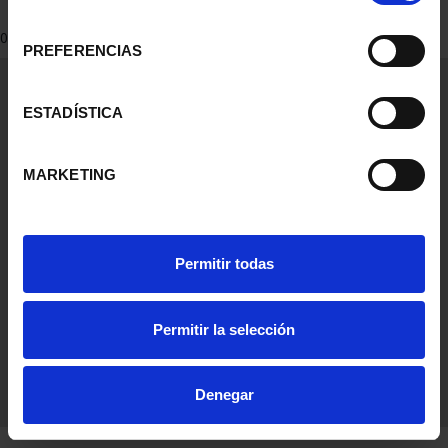
consentimiento
0 Products found
PREFERENCIAS
General Information
Contacto
ESTADÍSTICA
Preguntas Frequentes (FAQs)
Aviso Legal
MARKETING
Condiciones Legales
Ayuda
Permitir todas
Permitir la selección
Denegar