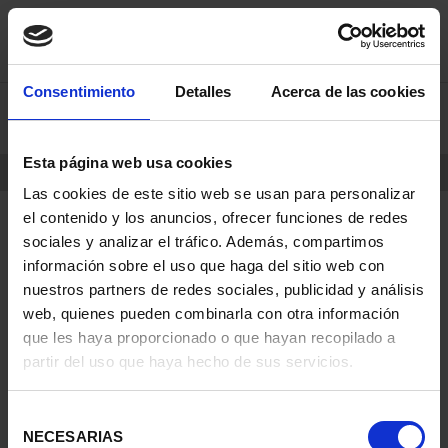
Skip
Skip
Consentimiento
Detalles
Acerca de las cookies
0
to
to
content
navigation
menu
Esta página web usa cookies
HOME
PRODUCTS
COINS
Las cookies de este sitio web se usan para personalizar
el contenido y los anuncios, ofrecer funciones de redes
sociales y analizar el tráfico. Además, compartimos
información sobre el uso que haga del sitio web con
nuestros partners de redes sociales, publicidad y análisis
web, quienes pueden combinarla con otra información
que les haya proporcionado o que hayan recopilado a
partir del uso que haya hecho de sus servicios.
Selección
NECESARIAS
de