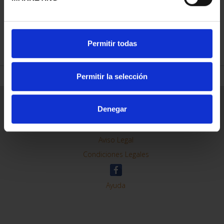
REFINE
Permitir todas
Permitir la selección
General Information
Denegar
Contacto
Preguntas Frequentes (FAQs)
Aviso Legal
Condiciones Legales
Ayuda