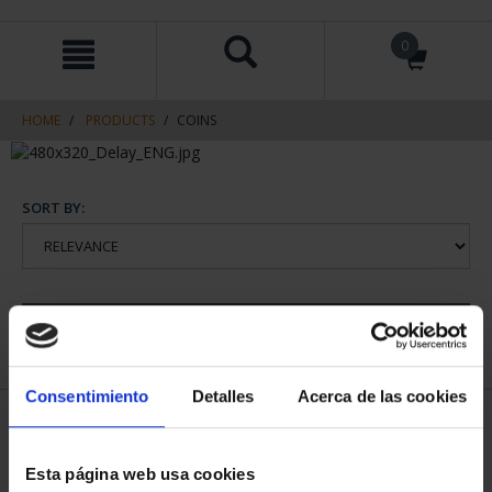
Skip
Skip
0
to
to
content
navigation
menu
HOME
PRODUCTS
COINS
SORT BY:
REFINE
Consentimiento
Detalles
Acerca de las cookies
1 Products found
Esta página web usa cookies