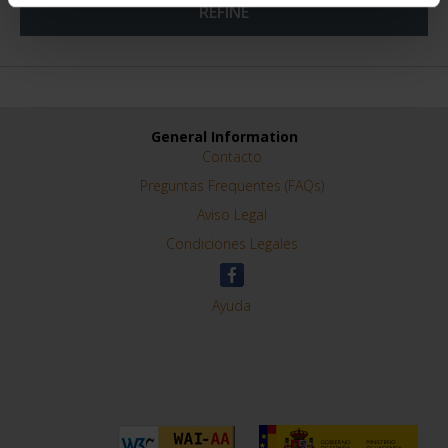
€750.00
SORT BY:
REFINE
General Information
Contacto