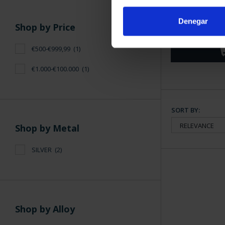
275 ANNIVER
(2021) SI
Denegar
€1,0
Shop by Price
€500-€999,99
(1)
€1.000-€100.000
(1)
SORT BY:
Shop by Metal
SILVER
(2)
Shop by Alloy