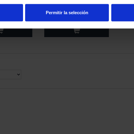
SARY OF GOYA
275 ANNIVERSARY OF GOYA
LVER SE...
(2021) 50 EURO S...
Permitir la selección
69.00
€610.00