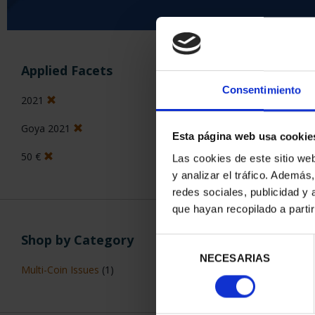
SORT BY:
Applied Facets
Consentimiento
2021
Goya 2021
2 Products foun
Esta página web usa cookie
50 €
Las cookies de este sitio we
y analizar el tráfico. Ademá
redes sociales, publicidad y
que hayan recopilado a parti
Shop by Category
Selección
NECESARIAS
de
Multi-Coin Issues
(1)
consentimiento