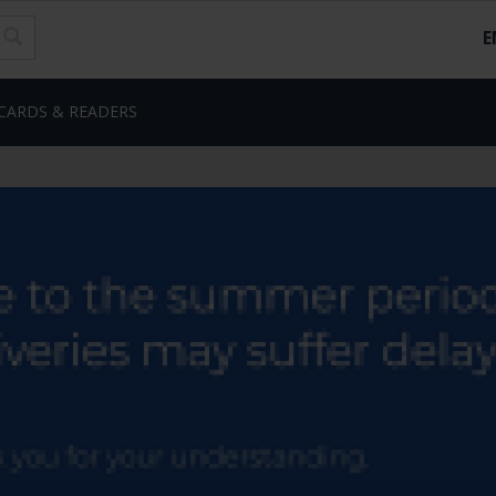
E
CARDS & READERS