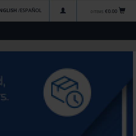
NGLISH
/
€0.00
0
ITEMS