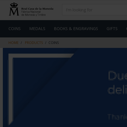
Skip
Skip
to
to
content
navigation
menu
COINS
MEDALS
BOOKS & ENGRAVINGS
GIFTS
HOME
PRODUCTS
COINS